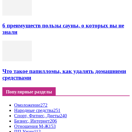
6 преимуществ пользы сауны, о которых вы не
знали
Что такое папилломы, как удалять домашними
средствами
Популярные разделы
Омоложение
272
Народные средства
251
Спорт, Фитнес, Диеты
240
Бизнес, Интернет
206
Отношения М-Ж
153
ПП Ужин
112