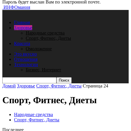
Пароль будет выслан Вам по электронной почте.
ИНФОмания
Главная
Здоровье
Народные средства
Спорт, Фитнес, Диеты
Красота
Омоложение
Это вкусно
Отношения
Технологии
Бизнес, Интернет
Домой
Здоровье
Спорт, Фитнес, Диеты
Страница 24
Спорт, Фитнес, Диеты
Народные средства
Спорт, Фитнес, Диеты
Последнее