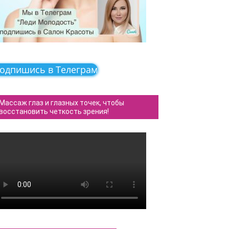
одпишись в Телеграм
Массаж глаз и глазных точек, чтобы
восстановить четкость зрения!