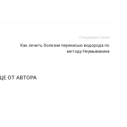
pp
Pinterest
Copy URL
Следующая статья
Как лечить болезни перекисью водорода по
методу Неумывакина
ЩЕ ОТ АВТОРА