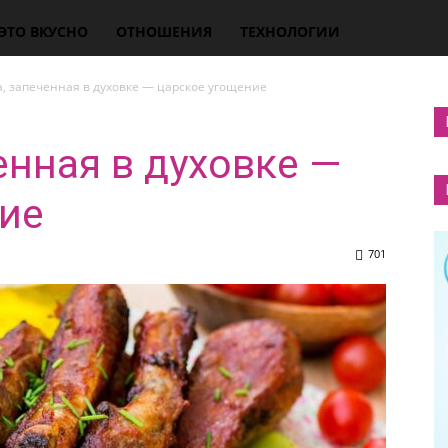
ЭТО ВКУСНО
ОТНОШЕНИЯ
ТЕХНОЛОГИИ
, запеченная в духовке — царское угощение
енная в духовке —
ие
701