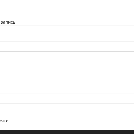
 запись
очте.