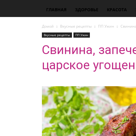
ГЛАВНАЯ
ЗДОРОВЬЕ
КРАСОТА
Домой
Вкусные рецепты
ПП Ужин
Свинина
Вкусные рецепты
ПП Ужин
Свинина, запеч
царское угощен