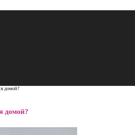
ся домой?
я домой?