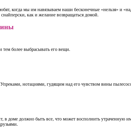
ят, когда мы им навязываем наши бесконечные «нельзя» и «над
 снайперски, как и желание возвращаться домой.
чины
и тем более выбрасывать его вещи.
е. Упреками, нотациями, гудящим над его чувством вины пылес
чит, в доме должно быть все, что может восполнить утраченную 
друзьями.