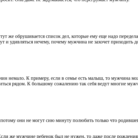
 тут же обрушивается список дел, которые ему еще надо передела
 тут и удивляться нечему, почему мужчина не захочет приходить д
жчин немало. К примеру, если в семье есть малыш, то мужчина м
диться рядом. К большому сожалению так себя ведут многие муж
потому они не могут сию минуту полюбить только что родивше
сли же мужчине ребенок был не нужен, то даже после рождения,