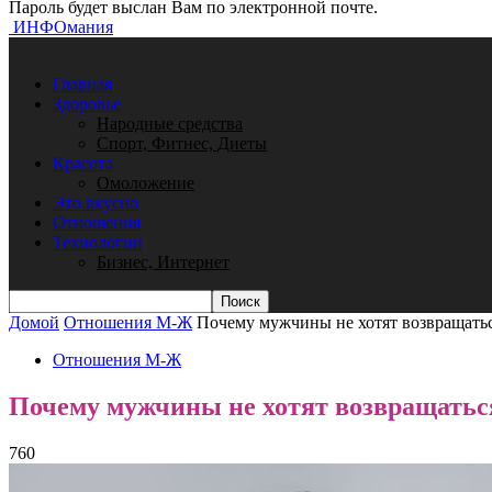
Пароль будет выслан Вам по электронной почте.
ИНФОмания
Главная
Здоровье
Народные средства
Спорт, Фитнес, Диеты
Красота
Омоложение
Это вкусно
Отношения
Технологии
Бизнес, Интернет
Домой
Отношения М-Ж
Почему мужчины не хотят возвращать
Отношения М-Ж
Почему мужчины не хотят возвращатьс
760