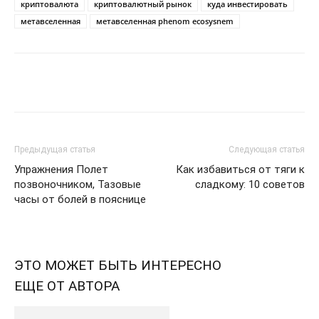
криптовалюта
криптовалютный рынок
куда инвестировать
метавселенная
метавселенная phenom ecosysnem
Telegram
VK
WhatsApp
Pinter
Предыдущая статья
Следующая статья
Упражнения Полет
Как избавиться от тяги к
позвоночником, Тазовые
сладкому: 10 советов
часы от болей в пояснице
ЭТО МОЖЕТ БЫТЬ ИНТЕРЕСНО
ЕЩЕ ОТ АВТОРА