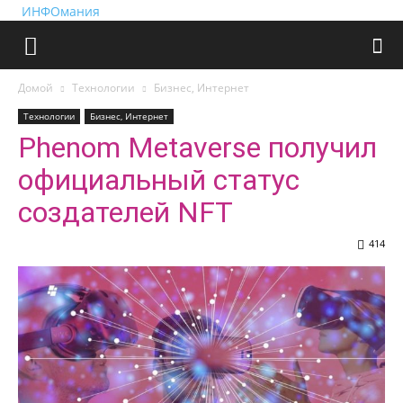
ИНФОмания
Домой
Технологии
Бизнес, Интернет
Технологии
Бизнес, Интернет
Phenom Metaverse получил
официальный статус
создателей NFT
414