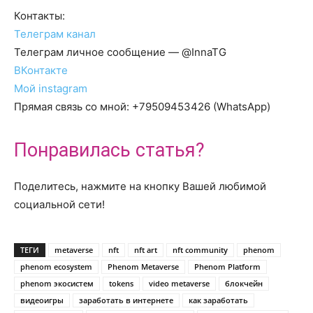
Контакты:
Телеграм канал
Телеграм личное сообщение — @InnaTG
ВКонтакте
Мой instagram
Прямая связь со мной: +79509453426 (WhatsApp)
Понравилась статья?
Поделитесь, нажмите на кнопку Вашей любимой
социальной сети!
ТЕГИ
metaverse
nft
nft art
nft community
phenom
phenom ecosystem
Phenom Metaverse
Phenom Platform
phenom экосистем
tokens
video metaverse
блокчейн
видеоигры
заработать в интернете
как заработать