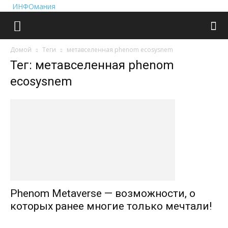
ИНФОмания
Домой
Теги
метавселенная phenom ecosysnem
Тег: метавселенная phenom
ecosysnem
Phenom Metaverse — возможности, о
которых ранее многие только мечтали!