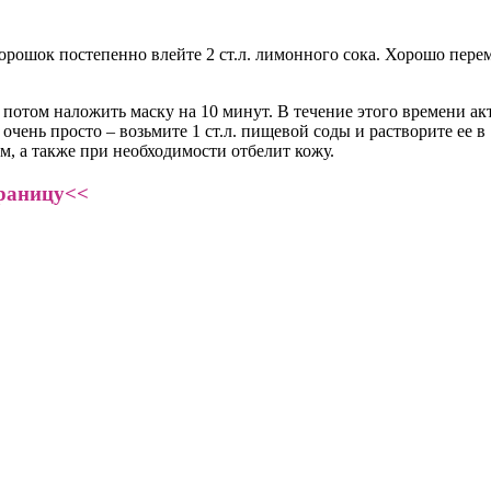
рошок постепенно влейте 2 ст.л. лимонного сока. Хорошо переме
 потом наложить маску на 10 минут. В течение этого времени а
чень просто – возьмите 1 ст.л. пищевой соды и растворите ее в 
ым, а также при необходимости отбелит кожу.
траницу<<