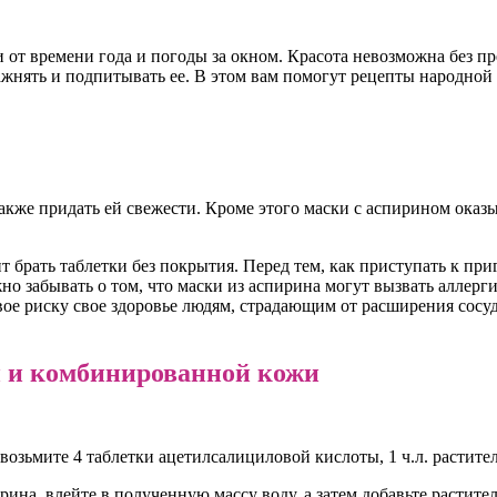
от времени года и погоды за окном. Красота невозможна без пр
ажнять и подпитывать ее. В этом вам помогут рецепты народной 
 также придать ей свежести. Кроме этого маски с аспирином ок
т брать таблетки без покрытия. Перед тем, как приступать к при
но забывать о том, что маски из аспирина могут вызвать аллер
ь свое риску свое здоровье людям, страдающим от расширения со
й и комбинированной кожи
зьмите 4 таблетки ацетилсалициловой кислоты, 1 ч.л. раститель
ина, влейте в полученную массу воду, а затем добавьте растите