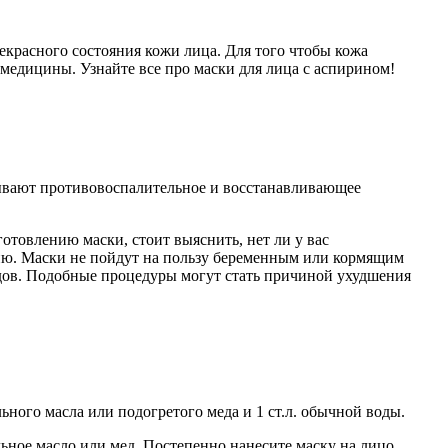
екрасного состояния кожи лица. Для того чтобы кожа
медицины. Узнайте все про маски для лица с аспирином!
азывают противовоспалительное и восстанавливающее
готовлению маски, стоит выяснить, нет ли у вас
гию. Маски не пойдут на пользу беременным или кормящим
судов. Подобные процедуры могут стать причиной ухудшения
ного масла или подогретого меда и 1 ст.л. обычной воды.
льное масло или мед. Постепенно нанесите маску на лицо,