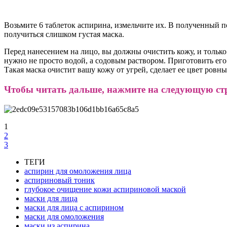
Возьмите 6 таблеток аспирина, измельчите их. В полученный по
получиться слишком густая маска.
Перед нанесением на лицо, вы должны очистить кожу, и только
нужно не просто водой, а содовым раствором. Приготовить его о
Такая маска очистит вашу кожу от угрей, сделает ее цвет ровн
Чтобы читать дальше, нажмите на следующую с
1
2
3
ТЕГИ
аспирин для омоложения лица
аспириновый тоник
глубокое очищение кожи аспириновой маской
маски для лица
маски для лица с аспирином
маски для омоложения
маски из аспирина