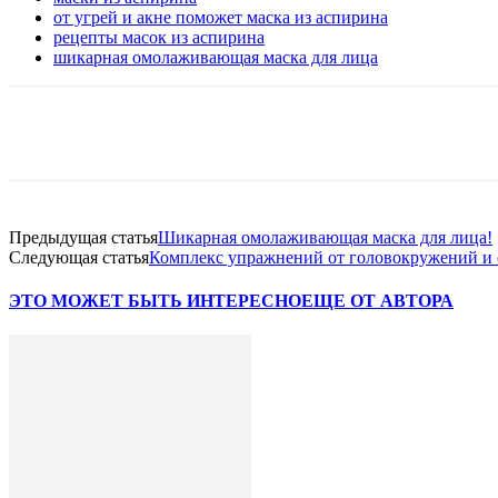
от угрей и акне поможет маска из аспирина
рецепты масок из аспирина
шикарная омолаживающая маска для лица
Telegram
VK
WhatsApp
Pinterest
Предыдущая статья
Шикарная омолаживающая маска для лица!
Следующая статья
Комплекс упражнений от головокружений и 
ЭТО МОЖЕТ БЫТЬ ИНТЕРЕСНО
ЕЩЕ ОТ АВТОРА