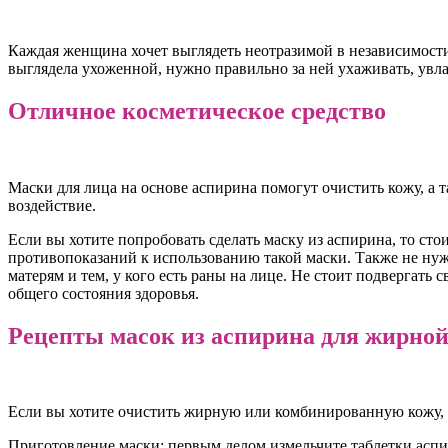
Каждая женщина хочет выглядеть неотразимой в независимости 
выглядела ухоженной, нужно правильно за ней ухаживать, увл
Отличное косметическое средство
Маски для лица на основе аспирина помогут очистить кожу, а
воздействие.
Если вы хотите попробовать сделать маску из аспирина, то стои
противопоказаний к использованию такой маски. Также не нуж
матерям и тем, у кого есть раны на лице. Не стоит подвергат
общего состояния здоровья.
Рецепты масок из аспирина для жирно
Если вы хотите очистить жирную или комбинированную кожу, во
Приготовление маски: первым делом измельчите таблетки аспир