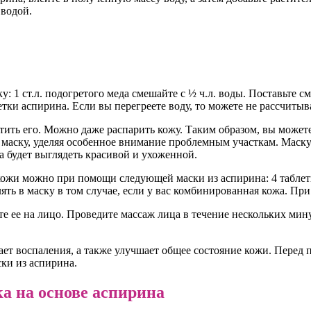
 водой.
 ст.л. подогретого меда смешайте с ½ ч.л. воды. Поставьте сме
етки аспирина. Если вы перегреете воду, то можете не рассчитыв
стить его. Можно даже распарить кожу. Таким образом, вы може
о маску, уделяя особенное внимание проблемным участкам. Маску
а будет выглядеть красивой и ухоженной.
и можно при помощи следующей маски из аспирина: 4 таблетки 
лять в маску в том случае, если у вас комбинированная кожа. П
е ее на лицо. Проведите массаж лица в течение нескольких мину
ет воспаления, а также улучшает общее состояние кожи. Перед п
ски из аспирина.
ка на основе аспирина