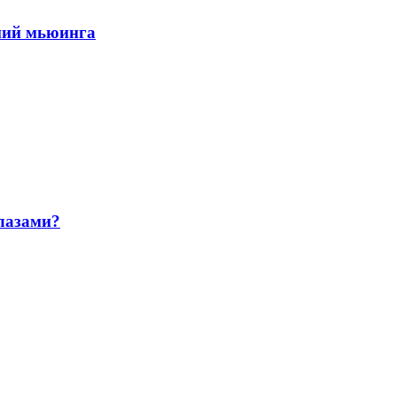
ний мьюинга
глазами?