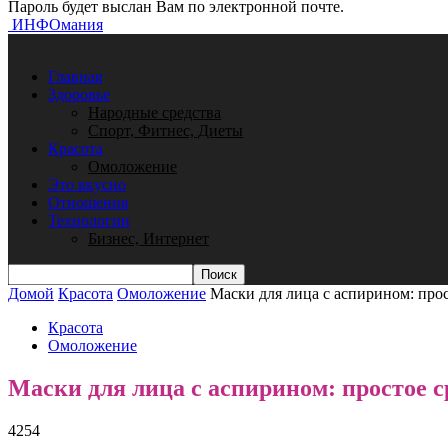
Пароль будет выслан Вам по электронной почте.
ИНФОмания
Главная
Здоровье
Народные средства
Спорт, Фитнес, Диеты
Красота
Омоложение
Это вкусно
Отношения
Технологии
Бизнес, Интернет
Домой
Красота
Омоложение
Маски для лица с аспирином: прос
Красота
Омоложение
Маски для лица с аспирином: простое с
4254