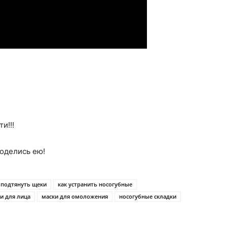
и!!!
поделись ею!
 подтянуть щеки
как устранить носогубные
и для лица
маски для омоложения
носогубные складки