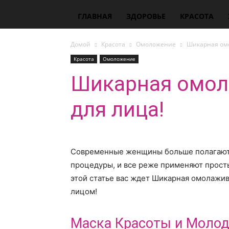
ГЛАВНАЯ
ЗДОРОВЬЕ
КРАСОТА
Домой
Красота
Омоложение
Шикарная ом
Красота
Омоложение
Шикарная омо
для лица!
Современные женщины больше полагаютс
процедуры, и все реже применяют прост
этой статье вас ждет Шикарная омолажи
лицом!
Маска Красоты и Молод