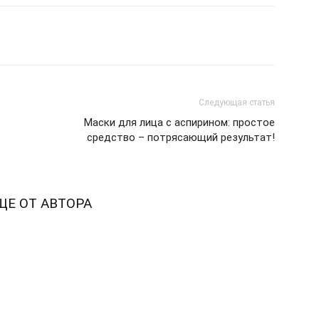
pp
Pinterest
Copy URL
Следующая статья
Маски для лица с аспирином: простое
средство – потрясающий результат!
ЩЕ ОТ АВТОРА