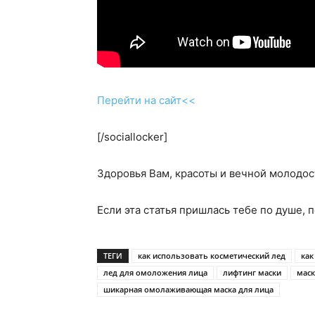
Перейти на сайт<<
[/sociallocker]
Здоровья Вам, красоты и вечной молодост
Если эта статья пришлась тебе по душе, 
ТЕГИ
как использовать косметический лед
как
лед для омоложения лица
лифтинг маски
маск
шикарная омолаживающая маска для лица