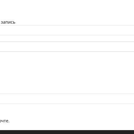
 запись
очте.