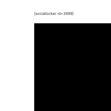
[sociallocker id=3699]