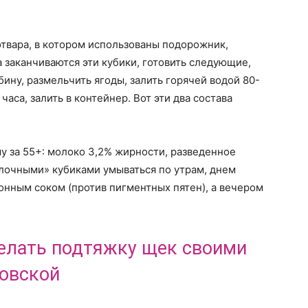
отвара, в котором использованы подорожник,
а заканчиваются эти кубики, готовить следующие,
бину, размельчить ягоды, залить горячей водой 80-
часа, залить в контейнер. Вот эти два состава
у за 55+: молоко 3,2% жирности, разведенное
олочными» кубиками умываться по утрам, днем
онным соком (против пигментных пятен), а вечером
делать подтяжку щек своими
овской