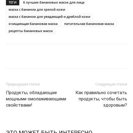
ТЕГИ
6 лучших банановых масок для лица
маска с бананом для зрелой кожи
маска с бананом для увядающей и дряблой кожи
очищающая банановая маска
питательная банановая маска
рецепты банановых масок
Telegram
VK
WhatsApp
Pinter
Предыдущая статья
Следующая статья
Продукты, обладающие
Как правильно сочетать
мощными омолаживающими
продукты, чтобы быть
свойствами!
здоровым?
ЭТО МОЖЕТ БЫТЬ ИНТЕРЕСНО