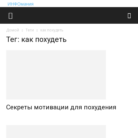
ИНФОмания
Домой
Теги
как похудеть
Тег: как похудеть
Секреты мотивации для похудения