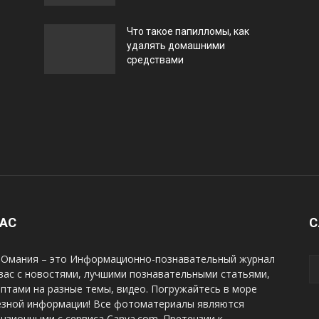
Что такое папилломы, как
удалять домашними
средствами
НАС
С
Омания – это Информационно-познавательный журнал
вас с новостями, лучшими познавательными статьями,
птами на разные темы, видео. Погружайтесь в море
езной информации! Все фотоматериалы являются
нзионными с сервиса Canva.com. Претензии к