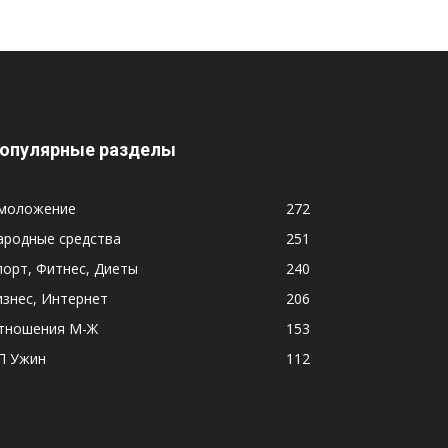
опулярные разделы
моложение
272
ародные средства
251
порт, Фитнес, Диеты
240
изнес, Интернет
206
тношения М-Ж
153
П Ужин
112