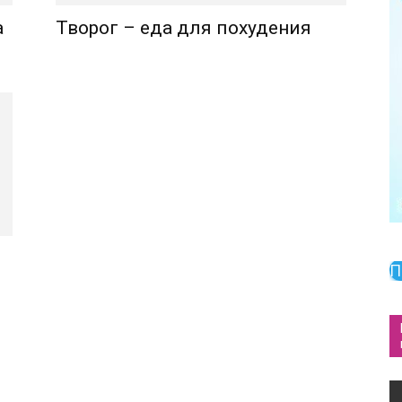
а
Творог – еда для похудения
П