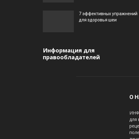
7 эффективных упражнений
для здоровья шеи
Информация для
правообладателей
О 
ИНФ
для 
реце
пол
лице