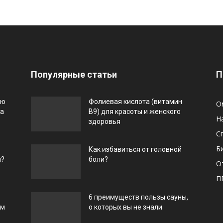
Популярные статьи
П
ью
Фолиевая кислота (витамин
О
га
В9) для красоты и женского
Н
здоровья
С
Б
Как избавиться от головной
и?
боли?
О
П
6 преимуществ пользы сауны,
ом
о которых вы не знали