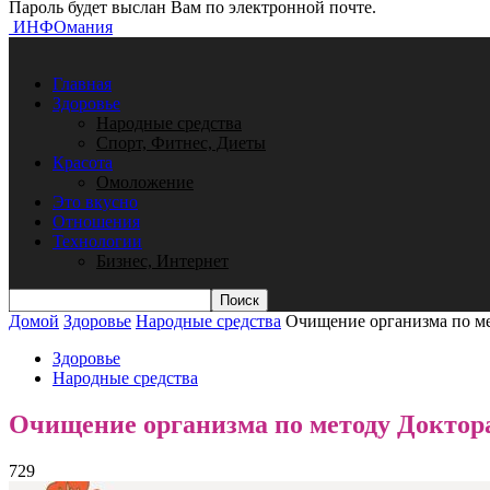
Пароль будет выслан Вам по электронной почте.
ИНФОмания
Главная
Здоровье
Народные средства
Спорт, Фитнес, Диеты
Красота
Омоложение
Это вкусно
Отношения
Технологии
Бизнес, Интернет
Домой
Здоровье
Народные средства
Очищение организма по ме
Здоровье
Народные средства
Очищение организма по методу Доктор
729