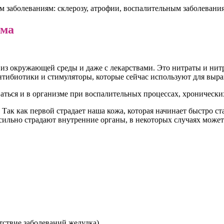
м заболеваниям: склерозу, атрофии, воспалительным заболевани
зма
из окружающей среды и даже с лекарствами. Это нитраты и нитр
антибиотики и стимуляторы, которые сейчас используют для вы
ться и в организме при воспалительных процессах, хронических
Так как первой страдает наша кожа, которая начинает быстро ст
 сильно страдают внутренние органы, в некоторых случаях може
тствие заболеваний желудка).