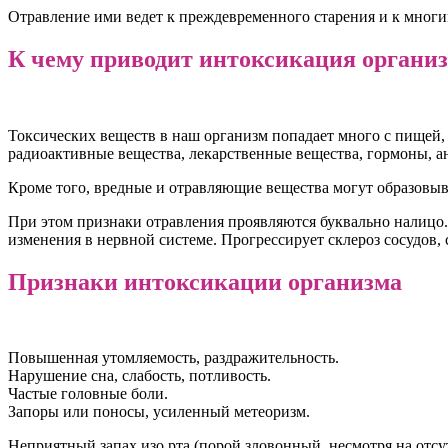
Отравление ими ведет к преждевременного старения и к многи
К чему приводит интоксикация органи
Токсических веществ в наш организм попадает много с пищей, 
радиоактивные вещества, лекарственные вещества, гормоны, 
Кроме того, вредные и отравляющие вещества могут образовыва
При этом признаки отравления проявляются буквально налицо. 
изменения в нервной системе. Прогрессирует склероз сосудов,
Признаки интоксикации организма
Повышенная утомляемость, раздражительность.
Нарушение сна, слабость, потливость.
Частые головные боли.
Запоры или поносы, усиленный метеоризм.
Неприятный запах изо рта (порой зловонный, несмотря на отсу