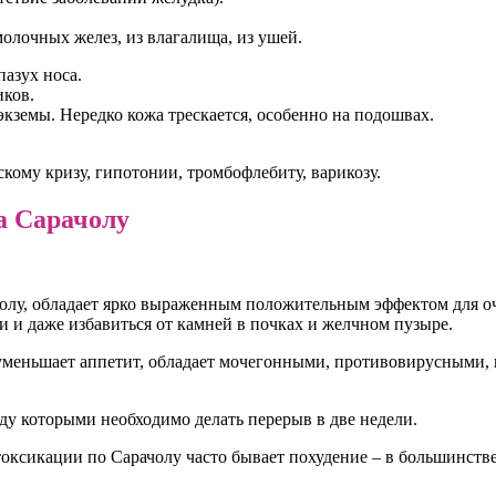
олочных желез, из влагалища, из ушей.
азух носа.
иков.
кземы. Нередко кожа трескается, особенно на подошвах.
кому кризу, гипотонии, тромбофлебиту, варикозу.
а Сарачолу
олу, обладает ярко выраженным положительным эффектом для оч
и даже избавиться от камней в почках и желчном пузыре.
уменьшает аппетит, обладает мочегонными, противовирусными, 
жду которыми необходимо делать перерыв в две недели.
сикации по Сарачолу часто бывает похудение – в большинстве с