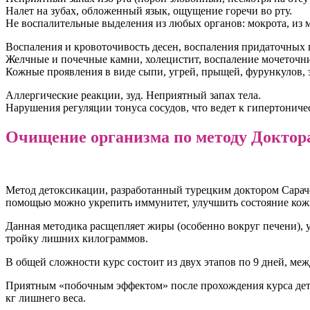
Налет на зубах, обложенный язык, ощущение горечи во рту.
Не воспалительные выделения из любых органов: мокрота, из м
Воспаления и кровоточивость десен, воспаления придаточных п
Желчные и почечные камни, холецистит, воспаление мочеточн
Кожные проявления в виде сыпи, угрей, прыщей, фурункулов, э
Аллергические реакции, зуд. Неприятный запах тела.
Нарушения регуляции тонуса сосудов, что ведет к гипертоничес
Очищение организма по методу Доктор
Метод детоксикации, разработанный турецким доктором Сарач
помощью можно укрепить иммунитет, улучшить состояние кожи 
Данная методика расщепляет жиры (особенно вокруг печени), 
тройку лишних килограммов.
В общей сложности курс состоит из двух этапов по 9 дней, ме
Приятным «побочным эффектом» после прохождения курса деток
кг лишнего веса.