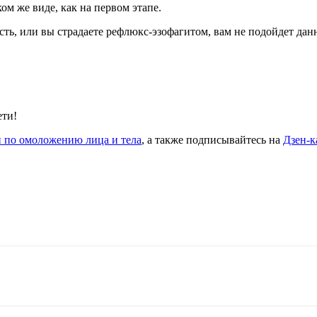
ом же виде, как на первом этапе.
ть, или вы страдаете рефлюкс-эзофагитом, вам не подойдет дан
ети!
 по омоложению лица и тела
, а также подписывайтесь на
Дзен-к
Copy URL