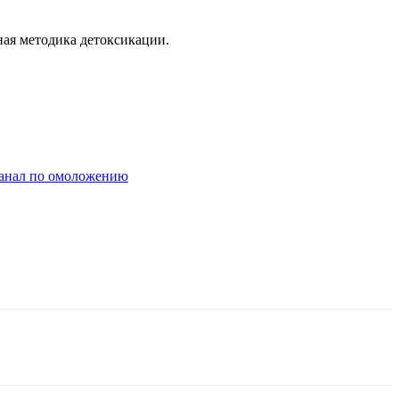
ная методика детоксикации.
анал по омоложению