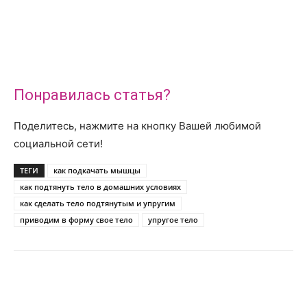
Понравилась статья?
Поделитесь, нажмите на кнопку Вашей любимой
социальной сети!
ТЕГИ
как подкачать мышцы
как подтянуть тело в домашних условиях
как сделать тело подтянутым и упругим
приводим в форму свое тело
упругое тело
Telegram
VK
WhatsApp
Pinter