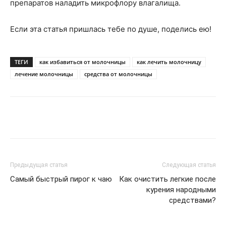
препаратов наладить микрофлору влагалища.
Если эта статья пришлась тебе по душе, поделись ею!
ТЕГИ
как избавиться от молочницы
как лечить молочницу
лечение молочницы
средства от молочницы
Telegram
VK
WhatsApp
Pinter
Предыдущая статья
Следующая статья
Самый быстрый пирог к чаю
Как очистить легкие после
курения народными
средствами?