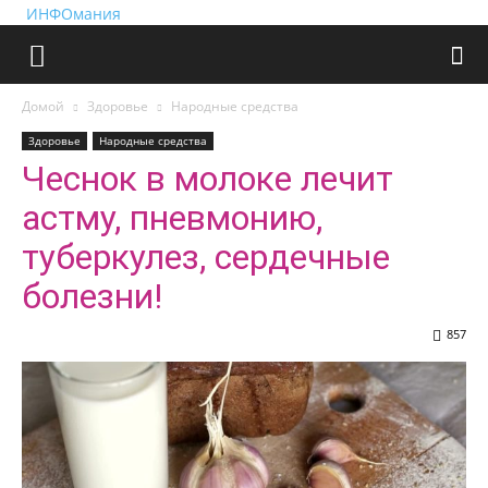
ИНФОмания
Домой
Здоровье
Народные средства
Здоровье
Народные средства
Чеснок в молоке лечит
астму, пневмонию,
туберкулез, сердечные
болезни!
857