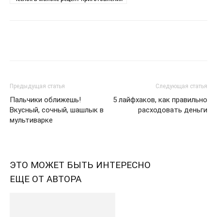
Telegram
VK
WhatsApp
Pinter
Предыдущая статья
Следующая статья
Пальчики оближешь!
5 лайфхаков, как правильно
Вкусный, сочный, шашлык в
расходовать деньги
мультиварке
ЭТО МОЖЕТ БЫТЬ ИНТЕРЕСНО
ЕЩЕ ОТ АВТОРА