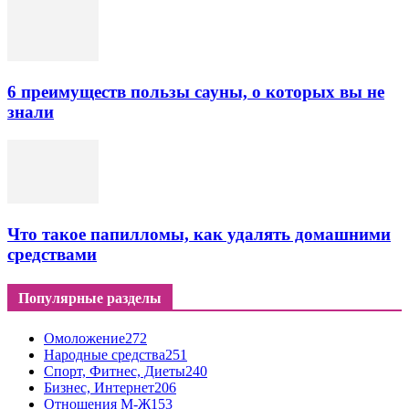
6 преимуществ пользы сауны, о которых вы не
знали
Что такое папилломы, как удалять домашними
средствами
Популярные разделы
Омоложение
272
Народные средства
251
Спорт, Фитнес, Диеты
240
Бизнес, Интернет
206
Отношения М-Ж
153