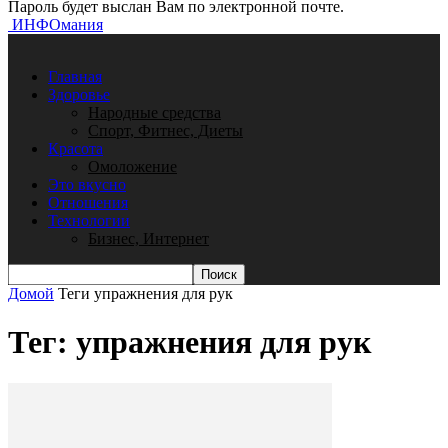
Пароль будет выслан Вам по электронной почте.
ИНФОмания
Главная
Здоровье
Народные средства
Спорт, Фитнес, Диеты
Красота
Омоложение
Это вкусно
Отношения
Технологии
Бизнес, Интернет
Домой
Теги
упражнения для рук
Тег: упражнения для рук