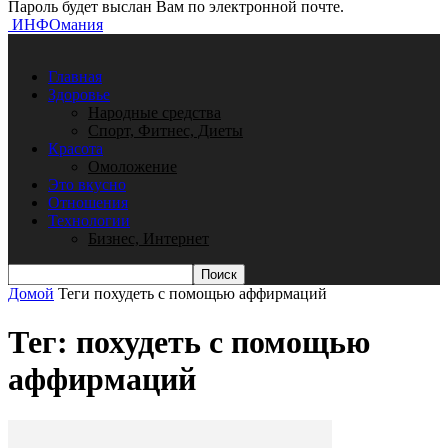
Пароль будет выслан Вам по электронной почте.
ИНФОмания
Главная
Здоровье
Народные средства
Спорт, Фитнес, Диеты
Красота
Омоложение
Это вкусно
Отношения
Технологии
Бизнес, Интернет
Домой
Теги
похудеть с помощью аффирмаций
Тег: похудеть с помощью
аффирмаций