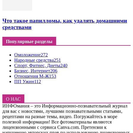
Что такое папилломы, как удалять домашними
средствами
Популярные разделы
Омоложение
272
Народные средства
251
Спорт, Фитнес, Диеты
240
Бизнес, Интернет
206
Отношения М-Ж
153
ПП Ужин
112
О НАС
ИНФОмания – это Информационно-познавательный журнал
для вас с новостями, лучшими познавательными статьями,
рецептами на разные темы, видео. Погружайтесь в море
полезной информации! Все фотоматериалы являются
лицензионными с сервиса Canva.com. Претензии к
нарушению авторских прав по использованию лицензионных