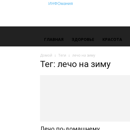
ИНФОмания
ГЛАВНАЯ
ЗДОРОВЬЕ
КРАСОТА
Домой
Теги
лечо на зиму
Тег: лечо на зиму
Лечо по-домашнему