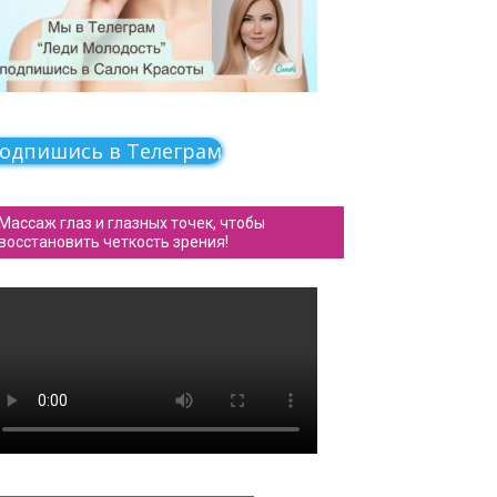
одпишись в Телеграм
Массаж глаз и глазных точек, чтобы
восстановить четкость зрения!