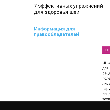
7 эффективных упражнений
для здоровья шеи
Информация для
правообладателей
О 
ИНФ
для 
реце
пол
лице
нар
лиц
тех