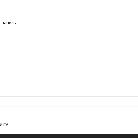
 запись
очте.