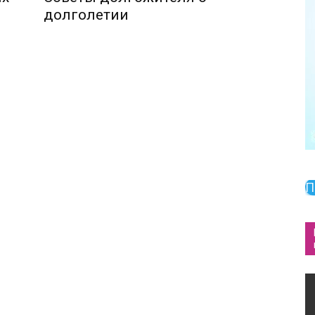
долголетии
П