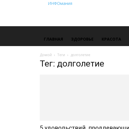
ИНФОмания
ГЛАВНАЯ
ЗДОРОВЬЕ
КРАСОТА
Домой
Теги
долголетие
Тег: долголетие
5 удовольствий, продлевающ