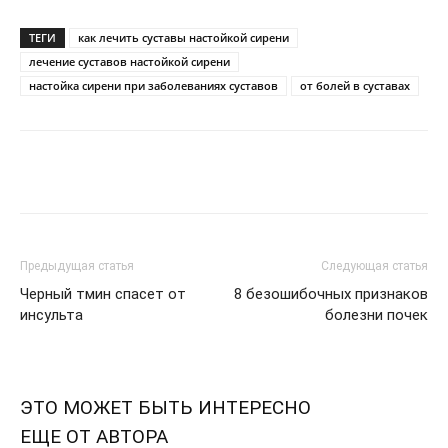
ТЕГИ
как лечить суставы настойкой сирени
лечение суставов настойкой сирени
настойка сирени при заболеваниях суставов
от болей в суставах
Telegram
VK
WhatsApp
Pi
Предыдущая статья
Следующая статья
Черный тмин спасет от
8 безошибочных признаков
инсульта
болезни почек
ЭТО МОЖЕТ БЫТЬ ИНТЕРЕСНО
ЕЩЕ ОТ АВТОРА