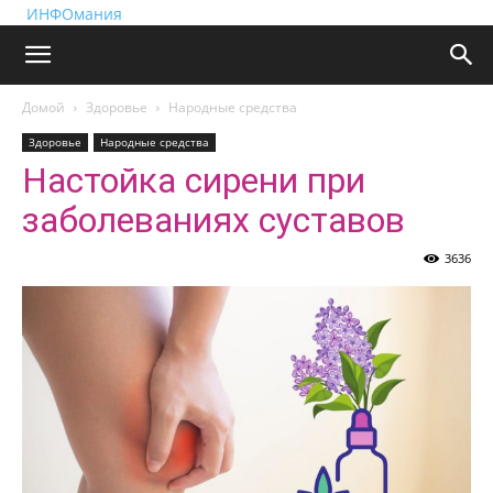
ИНФОмания
Домой
Здоровье
Народные средства
Здоровье
Народные средства
Настойка сирени при
заболеваниях суставов
3636