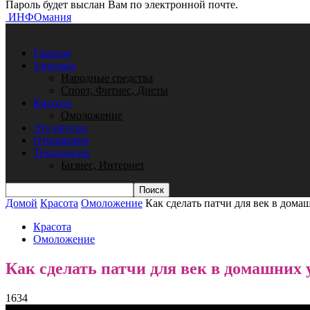
Пароль будет выслан Вам по электронной почте.
ИНФОмания
Главная
Здоровье
Народные средства
Спорт, Фитнес, Диеты
Красота
Омоложение
Это вкусно
Отношения
Технологии
Бизнес, Интернет
Домой
Красота
Омоложение
Как сделать патчи для век в дома
Красота
Омоложение
Как сделать патчи для век в домашних 
1634