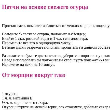
Патчи на основе свежего огурца
Простая смесь поможет избавиться от мелких морщин, подтянут
Возьмите ½ свежего огурца, положите в блендер;
Влейте 1 ст.л. розовой воды и 1 ч.л. геля алоэ вера;
Перемелите все это в однородную массу;
Ватные диски разрежьте пополам, пропитайте в данном составе
Разложите на бумаге для запекания, уберите в морозильную кам
Перед использованием положите на стол, пусть полежат 2-3 ми
Наложите на веки на 10 минут.
От морщин вокруг глаз
1 огурец.
1 ч. л. витамина Е.
½ ч. л. коричневого сахара.
Огурец натрите на мелкой терке, сок отожмите, добавьте сахар 