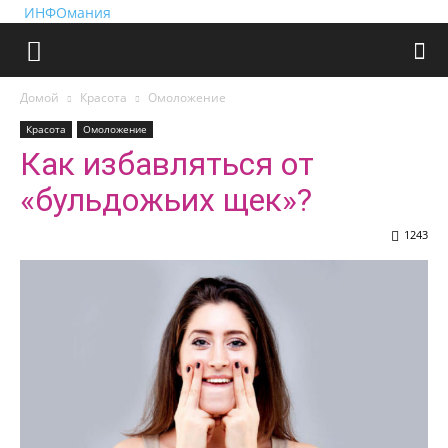
ИНФОмания
Домой
Красота
Омоложение
Красота
Омоложение
Как избавляться от
«бульдожьих щек»?
1243