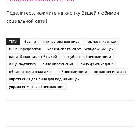
Поделитесь, нажмите на кнопку Вашей любимой
социальной сети!
ТЕГИ
брыли
гимнастика для лица
гимнастика лицо
инна нефедовская
как избавляться от «бульдожьих щек»
как избавляться от брылей
как убрать обвисшие щеки
лицо подтяжка
лицо упражнения
лицо фэйсбилдинг
обвисли щеки овал лица
обвисшие щеки
омоложение лица
упражнения для лица для поднятия щек
упражнения для обвисших щек
Telegram
VK
WhatsApp
Pinter