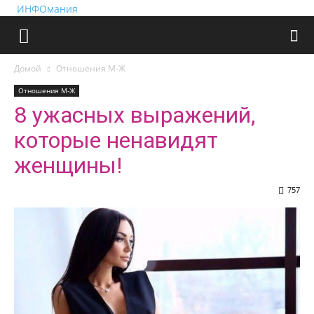
ИНФОмания
Домой
Отношения М-Ж
Отношения М-Ж
8 ужасных выражений,
которые ненавидят
женщины!
757