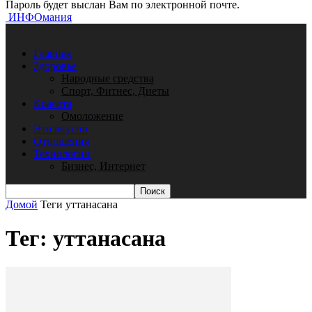
Пароль будет выслан Вам по электронной почте.
ИНФОмания
Главная
Здоровье
Народные средства
Спорт, Фитнес, Диеты
Красота
Омоложение
Это вкусно
Отношения
Технологии
Бизнес, Интернет
Домой
Теги
уттанасана
Тег: уттанасана