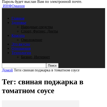
Пароль будет выслан Вам по электронной почте.
ИНФОмания
Главная
Здоровье
Народные средства
Спорт, Фитнес, Диеты
Красота
Омоложение
Это вкусно
Отношения
Технологии
Бизнес, Интернет
Домой
Теги
свиная поджарка в томатном соусе
Тег: свиная поджарка в
томатном соусе