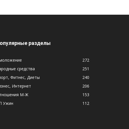
опулярные разделы
моложение
272
ародные средства
251
порт, Фитнес, Диеты
240
изнес, Интернет
206
тношения М-Ж
153
П Ужин
112