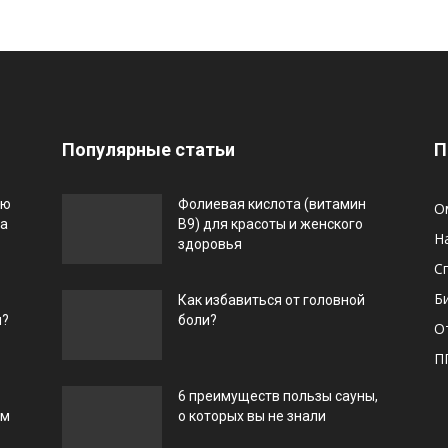
Популярные статьи
П
ью
Фолиевая кислота (витамин
О
га
В9) для красоты и женского
Н
здоровья
С
Б
Как избавиться от головной
и?
боли?
О
П
6 преимуществ пользы сауны,
ом
о которых вы не знали