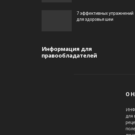
7 эффективных упражнений
для здоровья шеи
Информация для
правообладателей
О 
ИНФ
для 
реце
пол
лице