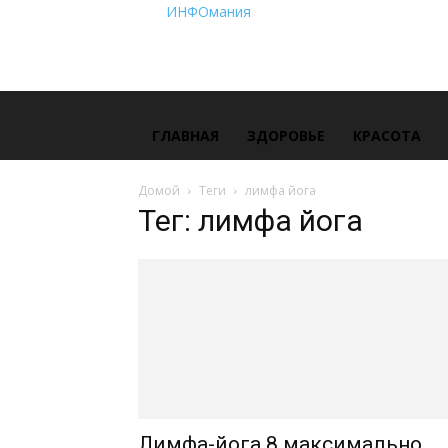
ИНФОмания
ГЛАВНАЯ
ЗДОРОВЬЕ
КРАСОТА
Домой
Теги
лимфа йога
Тег: лимфа йога
Лимфа-йога 8 максимально