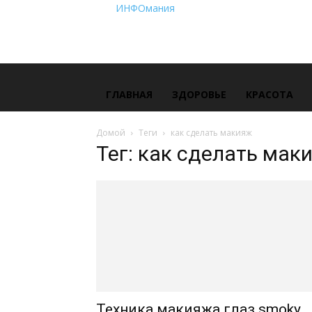
ИНФОмания
ГЛАВНАЯ
ЗДОРОВЬЕ
КРАСОТА
Домой
Теги
как сделать макияж
Тег: как сделать мак
Техника макияжа глаз smoky