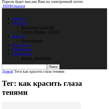
Пароль будет выслан Вам по электронной почте.
ИНФОмания
Главная
Здоровье
Народные средства
Спорт, Фитнес, Диеты
Красота
Омоложение
Это вкусно
Отношения
Технологии
Бизнес, Интернет
Домой
Теги
как красить глаза тенями
Тег: как красить глаза
тенями