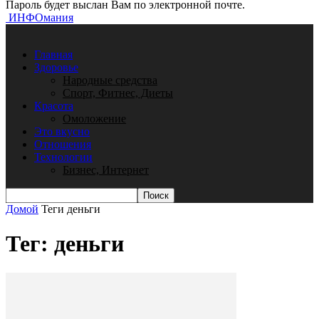
Пароль будет выслан Вам по электронной почте.
ИНФОмания
Главная
Здоровье
Народные средства
Спорт, Фитнес, Диеты
Красота
Омоложение
Это вкусно
Отношения
Технологии
Бизнес, Интернет
Домой
Теги
деньги
Тег: деньги