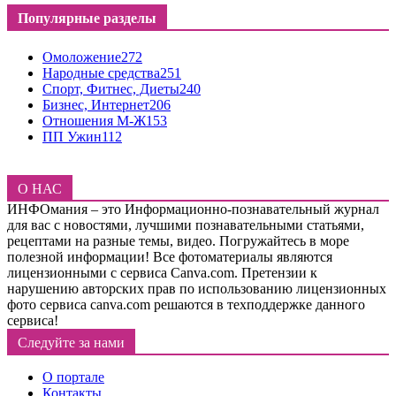
Популярные разделы
Омоложение
272
Народные средства
251
Спорт, Фитнес, Диеты
240
Бизнес, Интернет
206
Отношения М-Ж
153
ПП Ужин
112
О НАС
ИНФОмания – это Информационно-познавательный журнал
для вас с новостями, лучшими познавательными статьями,
рецептами на разные темы, видео. Погружайтесь в море
полезной информации! Все фотоматериалы являются
лицензионными с сервиса Canva.com. Претензии к
нарушению авторских прав по использованию лицензионных
фото сервиса canva.com решаются в техподдержке данного
сервиса!
Следуйте за нами
О портале
Контакты