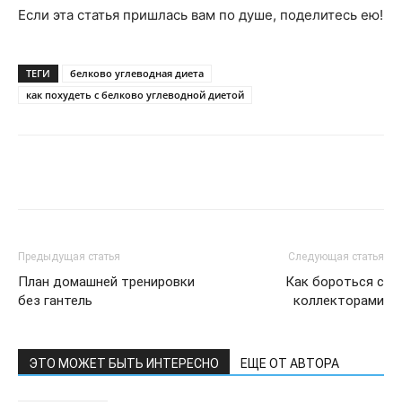
Если эта статья пришлась вам по душе, поделитесь ею!
ТЕГИ
белково углеводная диета
как похудеть с белково углеводной диетой
Telegram
VK
WhatsApp
Pinter
Предыдущая статья
Следующая статья
План домашней тренировки
Как бороться с
без гантель
коллекторами
ЭТО МОЖЕТ БЫТЬ ИНТЕРЕСНО
ЕЩЕ ОТ АВТОРА