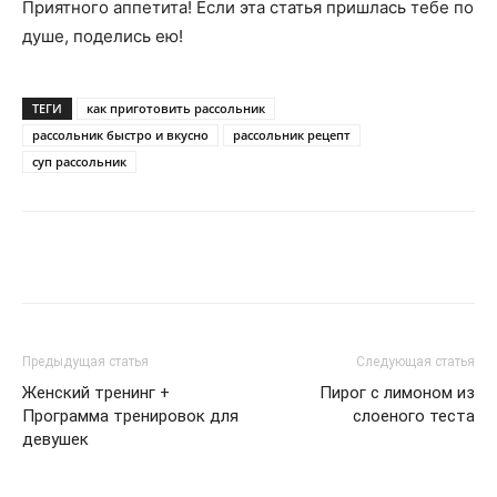
Приятного аппетита! Если эта статья пришлась тебе по
душе, поделись ею!
ТЕГИ
как приготовить рассольник
рассольник быстро и вкусно
рассольник рецепт
суп рассольник
Telegram
VK
WhatsApp
Pinter
Предыдущая статья
Следующая статья
Женский тренинг +
Пирог с лимоном из
Программа тренировок для
слоеного теста
девушек