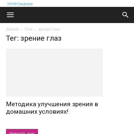
ИНФОмания
Домой
Теги
зрение глаз
Тег: зрение глаз
Методика улучшения зрения в
домашних условиях!
Новость дня