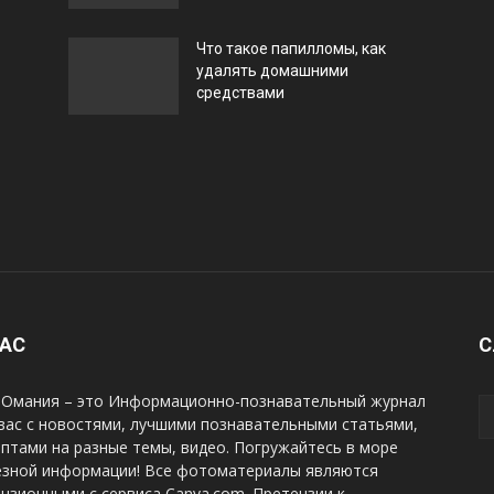
Что такое папилломы, как
удалять домашними
средствами
НАС
С
Омания – это Информационно-познавательный журнал
вас с новостями, лучшими познавательными статьями,
птами на разные темы, видео. Погружайтесь в море
езной информации! Все фотоматериалы являются
нзионными с сервиса Canva.com. Претензии к