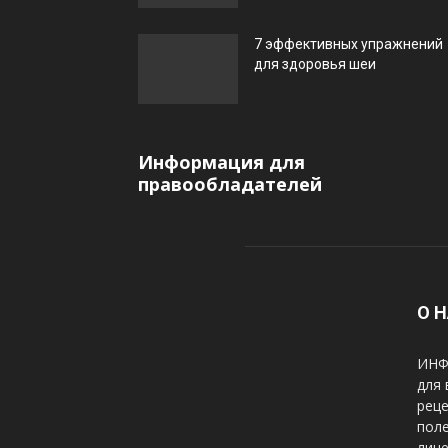
7 эффективных упражнений
для здоровья шеи
Информация для
правообладателей
О 
ИНФ
для 
реце
пол
лице