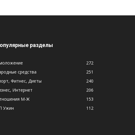
опулярные разделы
моложение
272
ародные средства
251
порт, Фитнес, Диеты
240
изнес, Интернет
206
тношения М-Ж
153
П Ужин
112