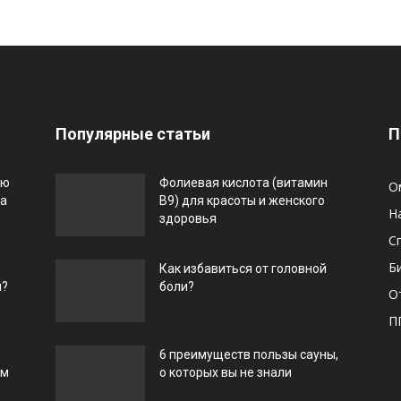
Популярные статьи
П
ью
Фолиевая кислота (витамин
О
га
В9) для красоты и женского
Н
здоровья
С
Б
Как избавиться от головной
и?
боли?
О
П
6 преимуществ пользы сауны,
ом
о которых вы не знали