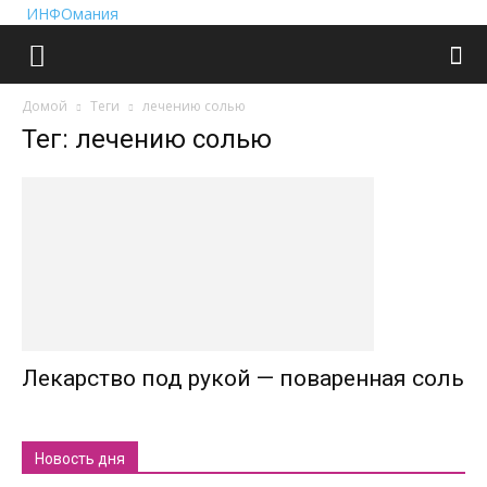
ИНФОмания
Домой
Теги
лечению солью
Тег: лечению солью
Лекарство под рукой — поваренная соль
Новость дня