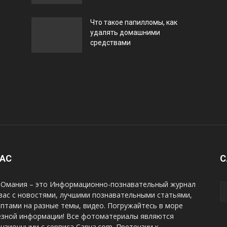
Что такое папилломы, как
удалять домашними
средствами
НАС
С
Омания – это Информационно-познавательный журнал
вас с новостями, лучшими познавательными статьями,
птами на разные темы, видео. Погружайтесь в море
езной информации! Все фотоматериалы являются
нзионными с сервиса Canva.com. Претензии к