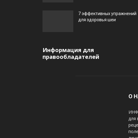
7 эффективных упражнений
для здоровья шеи
Информация для
правообладателей
О 
ИНФ
для 
реце
пол
лице