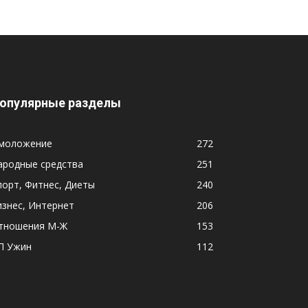
опулярные разделы
моложение
272
ародные средства
251
порт, Фитнес, Диеты
240
изнес, Интернет
206
тношения М-Ж
153
П Ужин
112