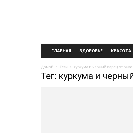
ИНФОмания
ГЛАВНАЯ
ЗДОРОВЬЕ
КРАСОТА
Домой
Теги
куркума и черный перец от онк
Тег: куркума и черны