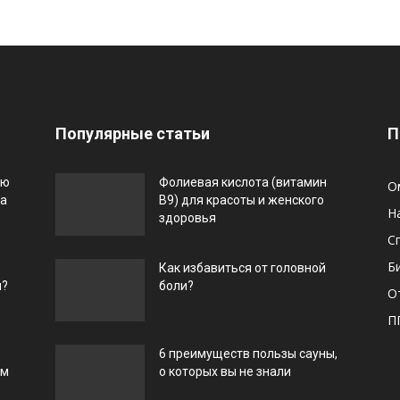
Популярные статьи
П
ью
Фолиевая кислота (витамин
О
га
В9) для красоты и женского
Н
здоровья
С
Б
Как избавиться от головной
и?
боли?
О
П
6 преимуществ пользы сауны,
ом
о которых вы не знали